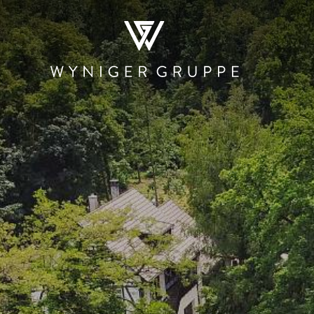
WER WIR SIND
NEWS & MEDIEN
JOBS
KONTA
RESTAURATION
HOTELLERIE
PRODUKTI
UND HAND
Restaurants und
Der Teufelhof
Beschle
Bars
Basel
Stadtmauer 
Kantinen und
SET
Rösterei
Mensen
Hotel.Residence
Rheinbrand
by Teufelhof Basel
PIER Bäder by
Ladenlokale
Ryago
Waldhaus beider
Basel
KUNSCHTI by
Ryago