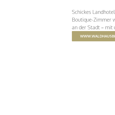
Schickes Landhotel
Boutique-Zimmer w
an der Stadt – mit 
WWW.WALDHAUSBE
Footer
Wyniger Gruppe
Leonhardsgraben 36