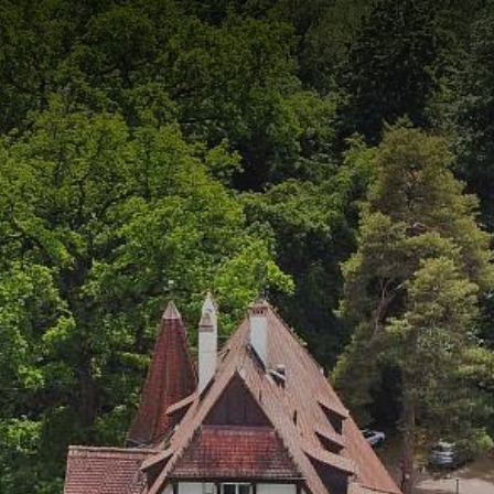
KT
ON
CATERING UND
FACILITY
DIEN
EL
EVENTS
MANAGEMENT
UND P
Verpflegungs-
WIN Services
Beratu
Service
Outso
Brauer
Events
Einkau
Event-Plattform
Klybeck 610
Wyniger
Downtown Basel