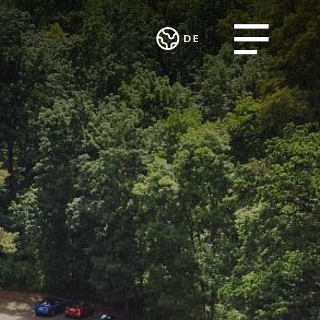
Open menu
DE
Deutsch
STLEISTUNGEN
ARBEITSINTEGRATION
English
KUNST UND
ROJEKTE
UND SOZIALES
KULTUR
ENGAGEMENT
ng und
Theater im
urcing
Verein MALIAN
Teufelhof
fsgemeinschaft
Radio Waldhaus
FM