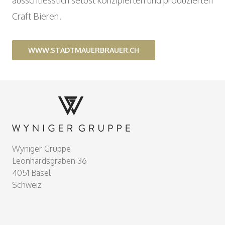
ausschliesslich selbst konzipierten und produzierten
Wyniger Downtown Basel
Beratung und Outsourcing
Open
ARBEITSINTEGRATION UND SOZIALES
Craft Bieren.
Einkaufsgemeinschaft
ENGAGEMENT
Verein MALIAN
Open
KUNST UND KULTUR
WWW.STADTMAUERBRAUER.CH
Theater im Teufelhof
Radio Waldhaus FM
Footer
Wyniger Gruppe
Leonhardsgraben 36
4051 Basel
Schweiz