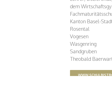
dem Wirtschaftsgym
Fachmaturitätsschu
Kanton Basel-Stad
Rosental
Vogesen
Wasgenring
Sandgruben
Theobald Baerwar
WWW.SCHULBISTR