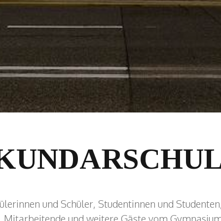
KUNDARSCHU
ülerinnen und Schüler, Studentinnen und Studenten
e, Mitarbeitende und weitere Gäste vom Gymnasium