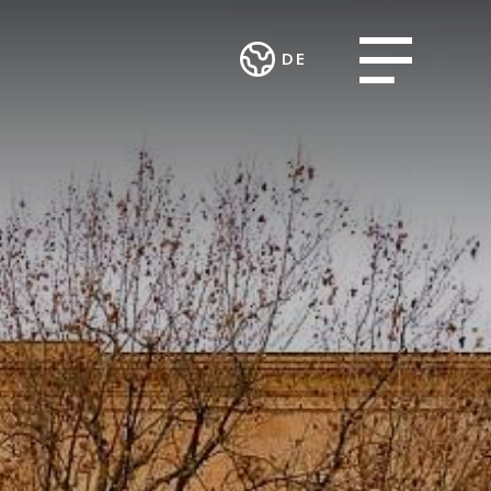
Open menu
DE
Deutsch
STLEISTUNGEN
ARBEITSINTEGRATION
English
KUNST UND
ROJEKTE
UND SOZIALES
KULTUR
ENGAGEMENT
ng und
Theater im
urcing
Verein MALIAN
Teufelhof
fsgemeinschaft
Radio Waldhaus
FM