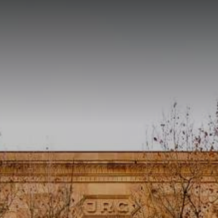
KT
ON
CATERING UND
FACILITY
DIEN
EL
EVENTS
MANAGEMENT
UND P
Verpflegungs-
WIN Services
Beratu
Service
Outso
Brauer
Events
Einkau
Event-Plattform
Klybeck 610
Wyniger
Downtown Basel