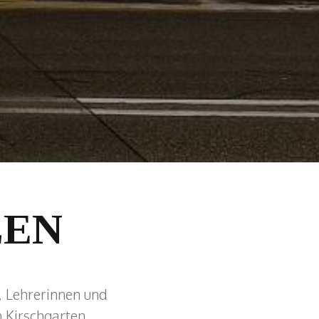
LEN
, Lehrerinnen und
 Kirschgarten,