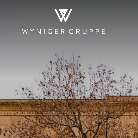
WER WIR SIND
NEWS & MEDIEN
JOBS
KONTA
RESTAURATION
HOTELLERIE
PRODUKTI
UND HAND
Restaurants und
Der Teufelhof
Beschle
Bars
Basel
Stadtmauer 
Kantinen und
SET
Rösterei
Mensen
Hotel.Residence
Rheinbrand
by Teufelhof Basel
PIER Bäder by
Ladenlokale
Ryago
Waldhaus beider
Basel
KUNSCHTI by
Ryago