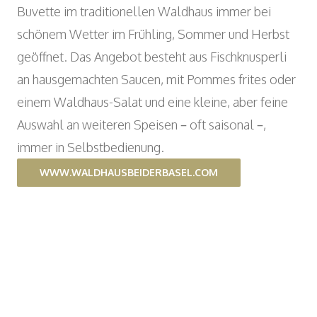
Wyniger Downtown Basel
Buvette im traditionellen Waldhaus immer bei
Beratung und Outsourcing
Open
ARBEITSINTEGRATION UND SOZIALES
Einkaufsgemeinschaft
schönem Wetter im Frühling, Sommer und Herbst
ENGAGEMENT
geöffnet. Das Angebot besteht aus Fischknusperli
Verein MALIAN
Open
KUNST UND KULTUR
an hausgemachten Saucen, mit Pommes frites oder
Theater im Teufelhof
einem Waldhaus-Salat und eine kleine, aber feine
Radio Waldhaus FM
Auswahl an weiteren Speisen – oft saisonal –,
immer in Selbstbedienung.
WWW.WALDHAUSBEIDERBASEL.COM