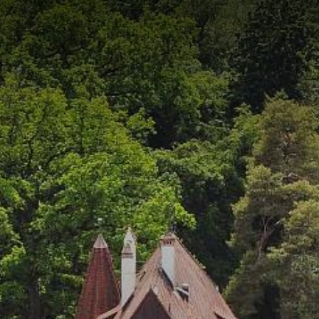
KT
ON
CATERING UND
FACILITY
DIEN
EL
EVENTS
MANAGEMENT
UND P
Verpflegungs-
WIN Services
Beratu
Service
Outso
Brauer
Events
Einkau
Event-Plattform
Klybeck 610
Wyniger
Downtown Basel