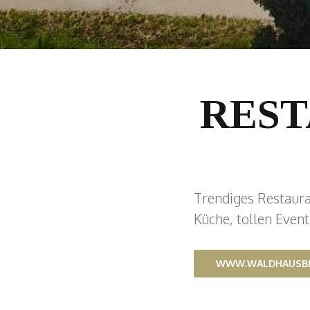
RES
Trendiges Restaura
Küche, tollen Even
WWW.WALDHAUSBE