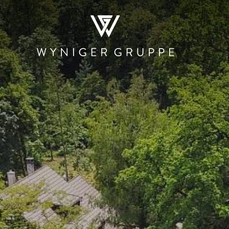
WER WIR SIND
NEWS & MEDIEN
JOBS
KONTA
RESTAURATION
HOTELLERIE
PRODUKTI
UND HAND
Restaurants und
Der Teufelhof
Beschle
Bars
Basel
Stadtmauer 
Kantinen und
SET
Rösterei
Mensen
Hotel.Residence
Rheinbrand
by Teufelhof Basel
PIER Bäder by
Ladenlokale
Ryago
Waldhaus beider
Basel
KUNSCHTI by
Ryago