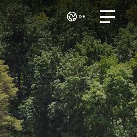
Open menu
DE
Deutsch
STLEISTUNGEN
ARBEITSINTEGRATION
English
KUNST UND
ROJEKTE
UND SOZIALES
KULTUR
ENGAGEMENT
ng und
Theater im
urcing
Verein MALIAN
Teufelhof
fsgemeinschaft
Radio Waldhaus
FM